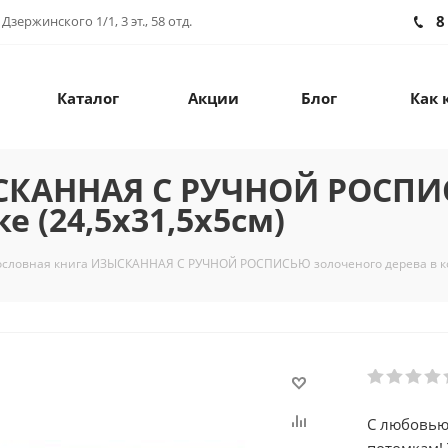
8
зержинского 1/1, 3 эт., 58 отд.
Каталог
Акции
Блог
Как 
ЫСКАННАЯ С РУЧНОЙ РОСПИ
е (24,5х31,5х5см)
ословная книга ИЗЫСКАННАЯ С РУЧНОЙ РОСПИСЬЮ золоченого дерева в кож
С любовью