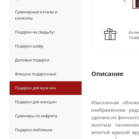
Сувенирные катаны и
кинжалы
Подарки на свадьбу!
Боле
пода
Подарки шефу
Деловые подарки
Описание
Флешки подарочные
Подарки для мужчин
Подарки для женщин
Изысканная обложк
изображением родо
Сувениры из нефрита
сделана из финског
золотым тиснением
Подарки любимым
золотой краской вр