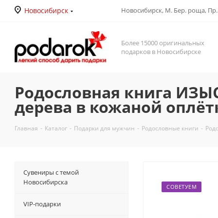
Новосибирск
Новосибирск, М. Бер. роща, Пр. Д
Более 15000 оригинальных
подарков в Новосибирске
Родословная книга ИЗ
дерева в кожаной оплётк
Главная
-
Каталог
-
Подарки для мужчин
-
Родословные книги
-
Род
Сувениры с темой
Новосибирска
СОВЕТУЕМ
VIP-подарки