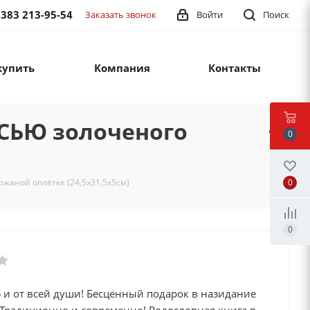
 383 213-95-54
Заказать звонок
Войти
Поиск
купить
Компания
Контакты
СЬЮ золоченого
0
0
аной оплётке (24,5х31,5х5см)
0
 и от всей души! Бесценный подарок в назидание