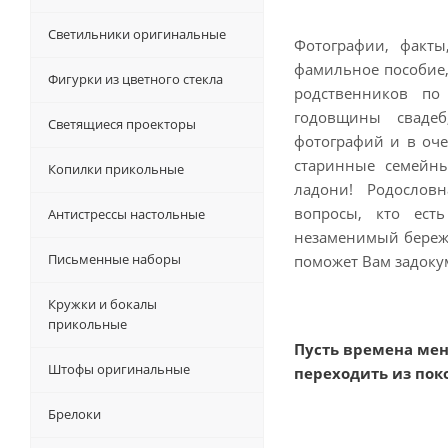
Светильники оригинальные
Фотографии, факты,
фамильное пособие,
Фигурки из цветного стекла
родственников по
годовщины сваде
Светящиеся проекторы
фотографий и в оче
старинные семейны
Копилки прикольные
ладони! Родослов
вопросы, кто ест
Антистрессы настольные
незаменимый береж
Письменные наборы
поможет Вам задоку
Кружки и бокалы
прикольные
Пусть времена мен
Штофы оригинальные
переходить из пок
Брелоки