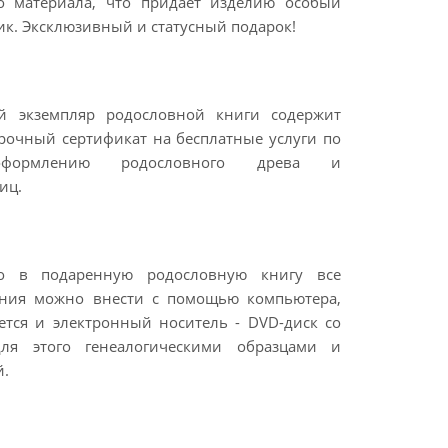
го материала, что придаёт изделию особый
к. Эксклюзивный и статусный подарок!
й экземпляр родословной книги содержит
очный сертификат на бесплатные услуги по
оформлению родословного древа и
иц.
о в подаренную родословную книгу все
ния можно внести с помощью компьютера,
ется и электронный носитель - DVD-диск со
я этого генеалогическими образцами и
й.