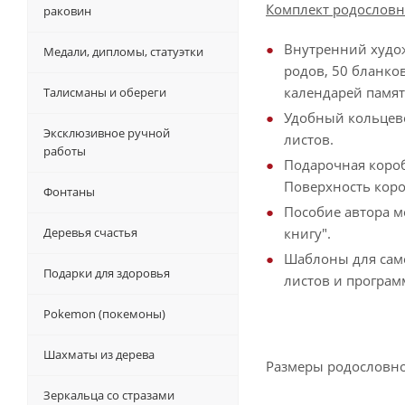
Комплект родословн
раковин
Внутренний худож
Медали, дипломы, статуэтки
родов, 50 бланко
календарей памят
Талисманы и обереги
Удобный кольцев
Эксклюзивное ручной
листов.
работы
Подарочная короб
Поверхность коро
Фонтаны
Пособие автора 
Деревья счастья
книгу".
Шаблоны для сам
Подарки для здоровья
листов и програм
Pokemon (покемоны)
Шахматы из дерева
Размеры родословной 
Зеркальца со стразами