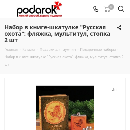
0
Набор в книге-шкатулке "Русская
охота": фляжка, мультитул, стопка
2 шт
Главная
-
Каталог
-
Подарки для мужчин
-
Подарочные наборы
-
Набор в книге-шкатулке "Русская охота": фляжка, мультитул, стопка 2
шт