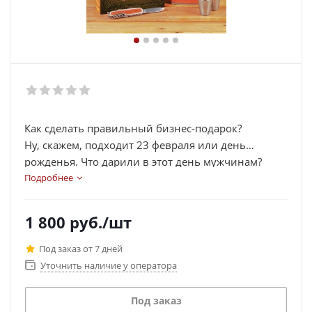
Как сделать правильный бизнес-подарок?
Ну, скажем, подходит 23 февраля или день
рожденья. Что дарили в этот день мужчинам?
Бутылку водки и открытку с красным знаменем.
Подробнее
Это, конечно, неплохо, но мы знаем способ лучше.
1 800
руб.
/шт
Под заказ от 7 дней
Уточнить наличие у оператора
Под заказ