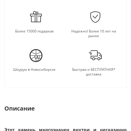
Годится он и для профилактики множества
недугов, стимуляции иммунитета, ведь это
камень-оберег. Этот благотворный
жизнеутверждающий самоцвет проясняет ум,
снимает депрессию и стресс, уравновешивает
Более 15000 подарков
Надежно! Более 10 лет на
психику и оказывает тотальное обезболивающее
рынке
действие. Оникс безотчётно манит и привлекает к
себе.
Шоурум в Новосибирске
Быстрая и БЕСПЛАТНАЯ*
доставка
Описание
Этот камень многозначен внутри и несказанно