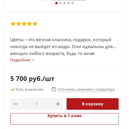
Цветы – это вечная классика, подарок, который
никогда не выйдет из моды. Они идеальны для
женщин любого возраста, будь то юная
мечтательница или дама, которая знает, где лежит
Подробнее
ее запасная батарейка для пульта.
5 700
руб.
/шт
Есть в наличии
Уточнить наличие у оператора
В корзину
Купить в 1 клик