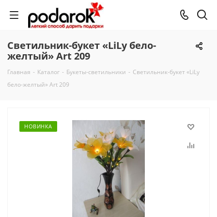
Светильник-букет «LiLy бело-
желтый» Art 209
Главная
-
Каталог
-
Букеты-светильники
-
Светильник-букет «LiLy
бело-желтый» Art 209
НОВИНКА