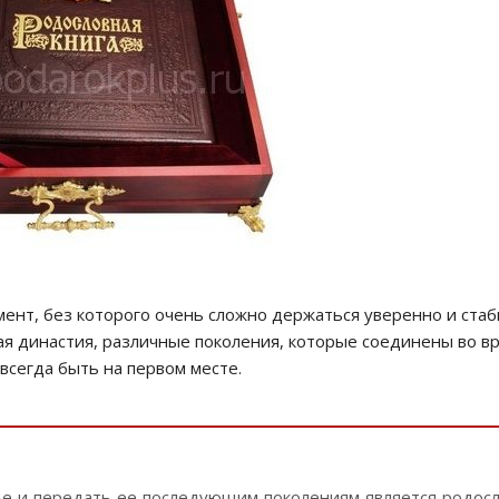
мент, без которого очень сложно держаться уверенно и стаб
лая династия, различные поколения, которые соединены во в
сегда быть на первом месте.
е и передать ее последующим поколениям является родосло