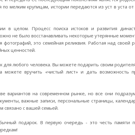
я по мелким крупицам, истории передаются из уст в уста от
ии в целом. Процесс поиска истоков и развития динас
сложно не было восстанавливать некоторые утерянные момен
я фотографий, это семейная реликвия. Работая над своей 
йных ценностей.
к для любого человека. Вы можете подарить своим родител
а можете вручить «чистый лист» и дать возможность п
ве вариантов на современном рынке, но все они подразу
кументы, важные записи, персональные страницы, календа
ом связано с вашей семьей.
обычный подарок. В первую очередь - это честь памяти
предкам!