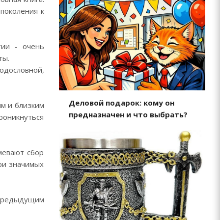
 поколения к
тии - очень
ты.
родословной,
Деловой подарок: кому он
ям и близким
предназначен и что выбрать?
роникнуться
мевают сбор
ри значимых
 предыдущим