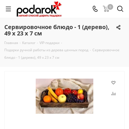
0
Сервировочное блюдо - 1 (дерево),
49 х 23 х 7 см
Главная
-
Каталог
-
VIP-подарки
-
Подарки ручной работы из дерева ценных пород
-
Сервировочное
блюдо - 1 (дерево), 49 х 23 х 7 см