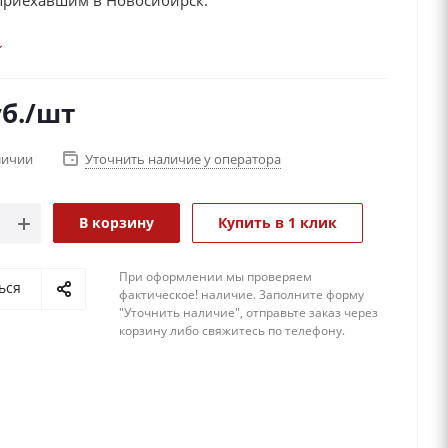
 приехавшим в Новосибирск.
б.
/шт
личии
Уточнить наличие у оператора
В корзину
Купить в 1 клик
При оформлении мы проверяем
ься
фактическое! наличие. 3аполните форму
"Уточнить наличие", отправьте заказ через
корзину либо свяжитесь по телефону.