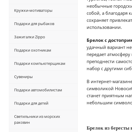
необычные городские
Кружки-мотиваторы
собой, а благодаря
сохраняет привлек
Подарки для рыбаков
использовании.
Зажигалки Zippo
Брелок с достопр
удачный вариант не
Подарки охотникам
передает атмосферу 
преподнести самост
Подарки компьютерщикам
набор с другими си
Сувениры
В интернет-магазине
символикой Новосиб
Подарки автомобилистам
станет приятным на
небольшим символом
Подарки для детей
Светильники из морских
раковин
Брелок из бересты