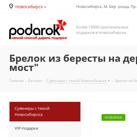
Новосибирск
Новосибирск, М. Бер. роща, Пр. Д
Более 15000 оригинальных
подарков в Новосибирске
Брелок из бересты на д
мост"
Главная
-
Каталог
-
Сувениры с темой Новосибирска
-
Брелок из б
Сувениры с темой
Новосибирска
НОВИНКА
VIP-подарки