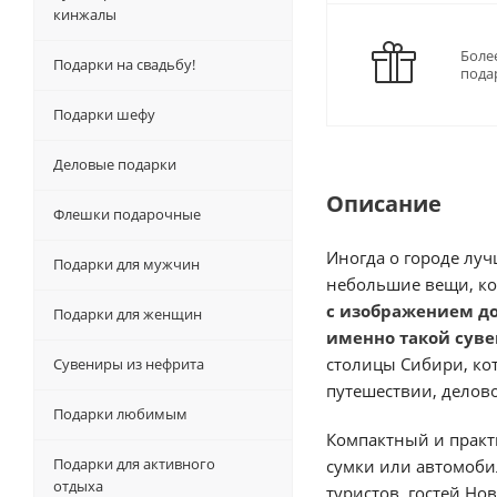
кинжалы
Боле
Подарки на свадьбу!
пода
Подарки шефу
Деловые подарки
Описание
Флешки подарочные
Иногда о городе луч
Подарки для мужчин
небольшие вещи, ко
с изображением д
Подарки для женщин
именно такой суве
столицы Сибири, ко
Сувениры из нефрита
путешествии, делов
Подарки любимым
Компактный и практ
Подарки для активного
сумки или автомоби
отдыха
туристов, гостей Нов