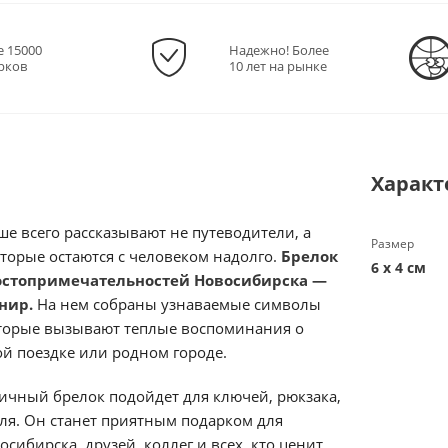
е 15000
Надежно! Более
рков
10 лет на рынке
Характ
ше всего рассказывают не путеводители, а
Размер
торые остаются с человеком надолго.
Брелок
6 х 4 см
остопримечательностей Новосибирска —
нир.
На нем собраны узнаваемые символы
торые вызывают теплые воспоминания о
ой поездке или родном городе.
ичный брелок подойдет для ключей, рюкзака,
ля. Он станет приятным подарком для
осибирска, друзей, коллег и всех, кто ценит