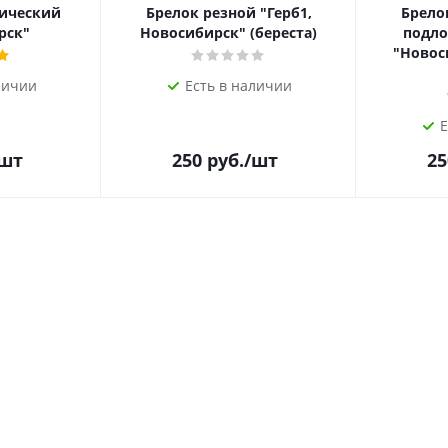
ический
Брелок резной "Герб1,
Брело
рск"
Новосибирск" (береста)
подло
"Новос
личии
Есть в наличии
Е
/шт
250
руб.
/шт
25