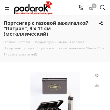
0
Портсигар с газовой зажигалкой
"Патрон", 9 х 11 см
(металлический)
Главная
-
Каталог
-
Подарки мужчинам на 23 февраля
-
Подарочные наборы
-
Портсигар с газовой зажигалкой "Патрон", 9 х
11 см (металлический)