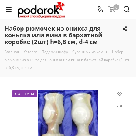
0
Набор рюмочек из оникса для
коньяка или вина в бархатной
коробке (2шт) h=6,8 см, d-4 см
Главная
-
Каталог
-
Подарки шефу
-
Сувениры из камня
-
Набор
рюмочек из оникса для коньяка или вина в бархатной коробке (2шт)
h=6,8 см, d-4 см
СОВЕТУЕМ