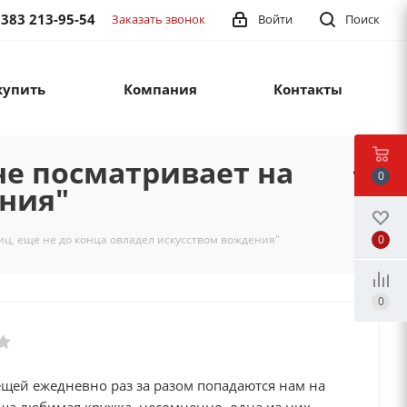
 383 213-95-54
Заказать звонок
Войти
Поиск
купить
Компания
Контакты
не посматривает на
0
ения"
0
иц, еще не до конца овладел искусством вождения"
0
ещей ежедневно раз за разом попадаются нам на