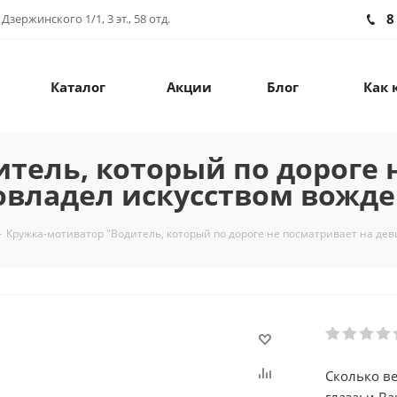
8
зержинского 1/1, 3 эт., 58 отд.
Каталог
Акции
Блог
Как 
тель, который по дороге 
 овладел искусством вожд
-
Кружка-мотиватор "Водитель, который по дороге не посматривает на дев
Сколько в