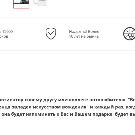
е 15000
Надежно! Более
рков
10 лет на рынке
отиватор своему другу или коллеге-автолюбителю "Во
онца овладел искусством вождения" и каждый раз, когд
она будет напоминать о Вас и Вашем подарке,
будет в