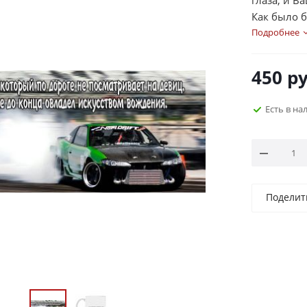
глаза; и В
Как было б
глазами, 
Подробнее
вселяли у
поднимали
450
ру
Есть в на
Поделит