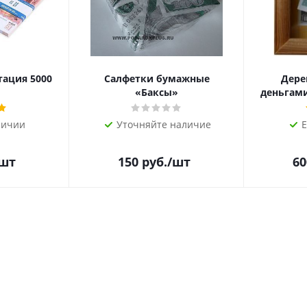
тация 5000
Салфетки бумажные
Дере
«Баксы»
деньгами 
личии
Уточняйте наличие
Е
/шт
150
руб.
/шт
60