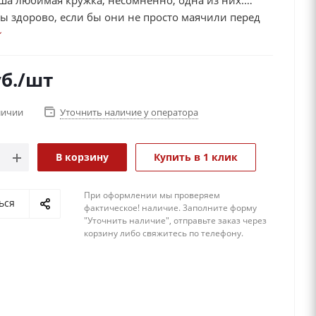
аша любимая кружка, несомненно, одна из них.
ы здорово, если бы они не просто маячили перед
а вдохновляли на достижения новых вершин,
веренность в своих возможностях или просто
 настроение!
б.
/шт
личии
Уточнить наличие у оператора
В корзину
Купить в 1 клик
При оформлении мы проверяем
ься
фактическое! наличие. 3аполните форму
"Уточнить наличие", отправьте заказ через
корзину либо свяжитесь по телефону.