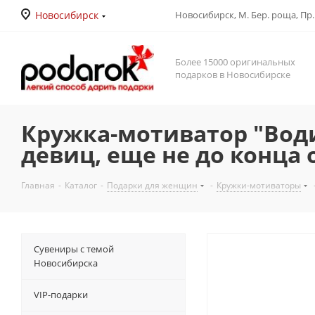
Новосибирск
Новосибирск, М. Бер. роща, Пр. Д
Более 15000 оригинальных
подарков в Новосибирске
Кружка-мотиватор "Води
девиц, еще не до конца
Главная
-
Каталог
-
Подарки для женщин
-
Кружки-мотиваторы
Сувениры с темой
Новосибирска
VIP-подарки