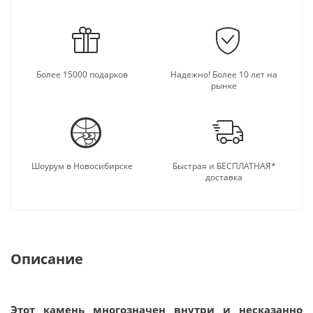
Годится он и для профилактики множества
недугов, стимуляции иммунитета, ведь это
камень-оберег. Этот благотворный
жизнеутверждающий самоцвет проясняет ум,
снимает депрессию и стресс, уравновешивает
Более 15000 подарков
Надежно! Более 10 лет на
психику и оказывает тотальное обезболивающее
рынке
действие. Оникс безотчётно манит и привлекает к
себе.
Шоурум в Новосибирске
Быстрая и БЕСПЛАТНАЯ*
доставка
Описание
Этот камень многозначен внутри и несказанно