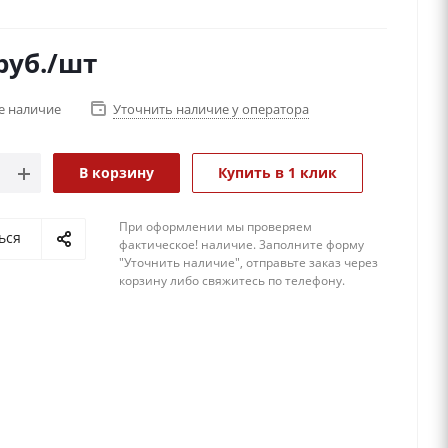
руб.
/шт
е наличие
Уточнить наличие у оператора
В корзину
Купить в 1 клик
При оформлении мы проверяем
ься
фактическое! наличие. 3аполните форму
"Уточнить наличие", отправьте заказ через
корзину либо свяжитесь по телефону.