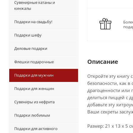
Сувенирные катаны и
кинжалы
Подарки на свадьбу!
Боле
пода
Подарки шефу
Деловые подарки
Описание
Флешки подарочные
Подарки для мужчин
Откройте эту книгу 
безопасности, как в
Подарки для женщин
драгоценности или п
делиться пиццей с д
Сувениры из нефрита
добавьте эту хитроу
Ваши секреты заслу
Подарки любимым
Размер: 21 х 13 х 5 с
Подарки для активного