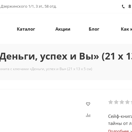
8
зержинского 1/1, 3 эт., 58 отд.
Каталог
Акции
Блог
Как 
ньги, успех и Вы» (21 х 13
нига с ключами «Деньги, успех и Вы» (21 х 13 х 5 см)
Сейф-книг
тайны от 
Подробнее