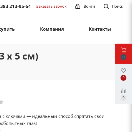
 383 213-95-54
Заказать звонок
Войти
Поиск
купить
Компания
Контакты
 х 5 см)
0
0
0
а с ключами — идеальный способ спрятать свои
любопытных глаз!