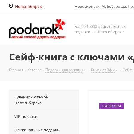
Новосибирск
Новосибирск, М. Бер. роща, Пр. Д
Более 15000 оригинальных
подарков в Новосибирске
Сейф-книга с ключами «Де
Главная
-
Каталог
-
Подарки для мужчин
-
Книги-сейфы
-
Сейф-к
Сувениры с темой
Новосибирска
СОВЕТУЕМ
VIP-подарки
Оригинальные подарки