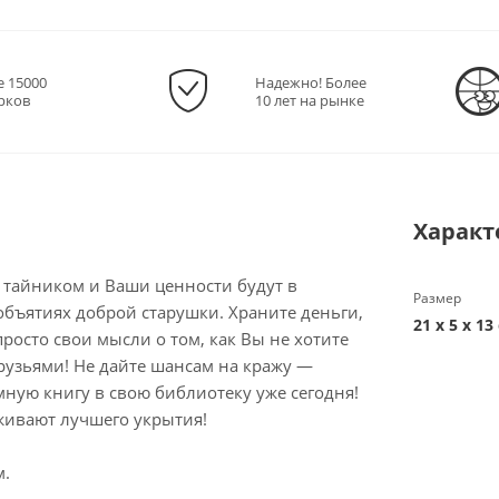
е 15000
Надежно! Более
рков
10 лет на рынке
Характ
с тайником и Ваши ценности будут в
Размер
 объятиях доброй старушки. Храните деньги,
21 х 5 х 13
росто свои мысли о том, как Вы не хотите
рузьями! Не дайте шансам на кражу —
мную книгу в свою библиотеку уже сегодня!
живают лучшего укрытия!
м.