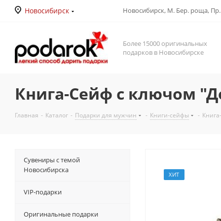
Новосибирск
Новосибирск, М. Бер. роща, Пр. Д
Более 15000 оригинальных
подарков в Новосибирске
Книга-Сейф с ключом "Дос
Главная
-
Каталог
-
Подарки для мужчин
-
Книги-сейфы
-
Книга-
Сувениры с темой
Новосибирска
ХИТ
VIP-подарки
Оригинальные подарки