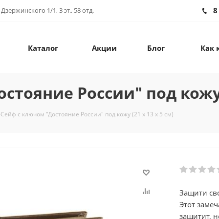
8
зержинского 1/1, 3 эт., 58 отд.
Каталог
Акции
Блог
Как 
тояние России" под кожу (
Сейф с ключом "Достояние России" под кожу (21 х 13 х 5 см)
Защити сво
Этот заме
защитит, 