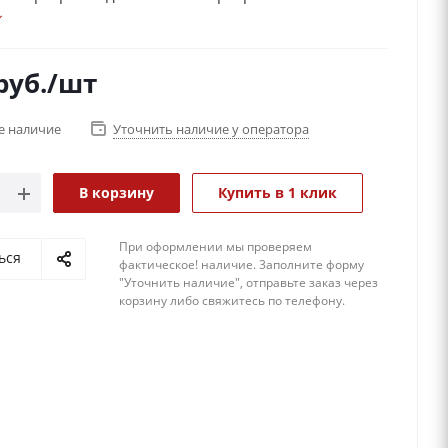
льным видом!
руб.
/шт
е наличие
Уточнить наличие у оператора
В корзину
Купить в 1 клик
При оформлении мы проверяем
ься
фактическое! наличие. 3аполните форму
"Уточнить наличие", отправьте заказ через
корзину либо свяжитесь по телефону.