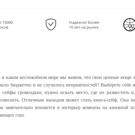
е 15000
Надежно! Более
рков
10 лет на рынке
т, в каком неспокойном мире мы живем, что свои ценные вещи л
было бюджетно и не случилось неприятностей? Выберете себе и
сейфы громоздкие, нужно искать место, где их разместить и,
озволить. Отличным выходом может стать книга-сейф. Она н
ок замечательно впишется в интерьер комнаты на книжной по
ающих глаз.