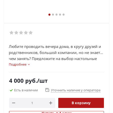
Любите проводить вечера дома, в кругу друзей и
родственников, большой компании, но не знаете
чем занять? Предложите на выбор настольные
игры: шахматы, нарды, шашки, покер, рулетка,
Подробнее
лото и прочее.
4 000
руб.
/шт
Есть в наличии
Уточнить наличие у оператора
В корзину