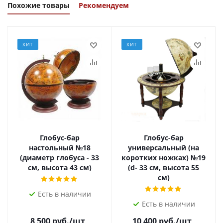
Похожие товары
Рекомендуем
ХИТ
ХИТ
Глобус-бар
Глобус-бар
настольный №18
универсальный (на
(диаметр глобуса - 33
коротких ножках) №19
см, высота 43 см)
(d- 33 cм, высота 55
см)
Есть в наличии
Есть в наличии
8 500
руб.
/шт
10 400
руб.
/шт