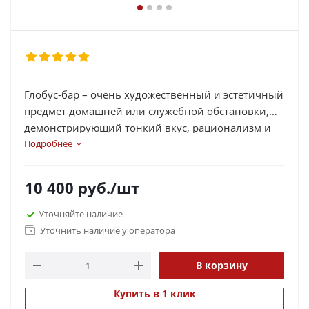
Глобус-бар – очень художественный и эстетичный
предмет домашней или служебной обстановки,
демонстрирующий тонкий вкус, рационализм и
практичность его обладателя.
Подробнее
Спрос на этот популярный предмет интерьера
растёт с каждым годом, да иначе и быть не может,
10 400
руб.
/шт
ведь глобус-бар представляет собой очень
функциональную и эстетичную разработку
Уточняйте наличие
современных дизайнеров интерьера!
Уточнить наличие у оператора
В корзину
Купить в 1 клик