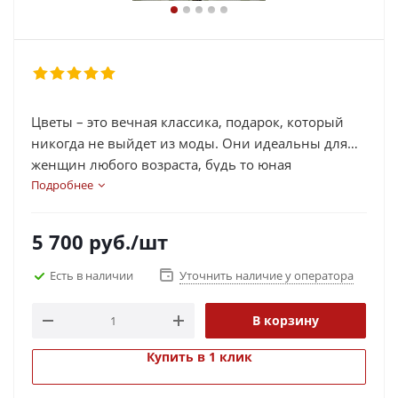
Цветы – это вечная классика, подарок, который
никогда не выйдет из моды. Они идеальны для
женщин любого возраста, будь то юная
мечтательница или дама, которая знает, где лежит
Подробнее
ее запасная батарейка для пульта.
5 700
руб.
/шт
Есть в наличии
Уточнить наличие у оператора
В корзину
Купить в 1 клик