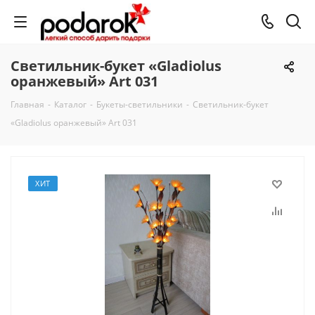
Светильник-букет «Gladiolus
оранжевый» Art 031
Главная
-
Каталог
-
Букеты-светильники
-
Светильник-букет
«Gladiolus оранжевый» Art 031
ХИТ