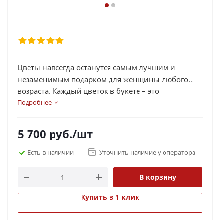
Цветы навсегда останутся самым лучшим и
незаменимым подарком для женщины любого
возраста. Каждый цветок в букете – это
олицетворение женской красоты, изящества и
Подробнее
жизненной энергии. Но так жалко, что приятные
воспоминания о таком подарке столь
5 700
руб.
/шт
недолговечны, ведь цветы так быстро увядают.
Именно поэтому дизайнеры и иные творческие
Есть в наличии
Уточнить наличие у оператора
люди стали создавать иные более долгоиграющие
букеты.
В корзину
Купить в 1 клик